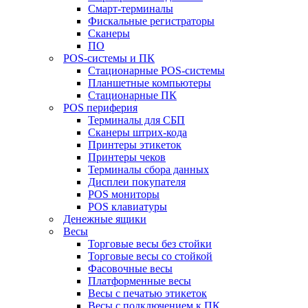
Смарт-терминалы
Фискальные регистраторы
Сканеры
ПО
POS-системы и ПК
Стационарные POS-системы
Планшетные компьютеры
Стационарные ПК
POS периферия
Терминалы для СБП
Сканеры штрих-кода
Принтеры этикеток
Принтеры чеков
Терминалы сбора данных
Дисплеи покупателя
POS мониторы
POS клавиатуры
Денежные ящики
Весы
Торговые весы без стойки
Торговые весы со стойкой
Фасовочные весы
Платформенные весы
Весы с печатью этикеток
Весы с подключением к ПК