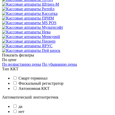
Показать фильтры
По цене
По возрастанию цены
По убыванию цены
Тип ККТ
Смарт-терминал
Фискальный регистратор
Автономная ККТ
Автоматический лентоотрезчик
да
нет