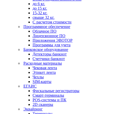
до 6 кг.
до 15 кг.
15-32 кг.
свыше 32 кг.
С расчетом стоимости
Программное обеспечение
Облачное ПО
Лицензионное ПО
Приложения ЭВОТОР
Программы для учета
Банковское оборудование
Детекторы банкнот
Счетчики банкнот
Расходные материалы
Чековая лента
Этикет лента
Чехлы
SIM-карты
ЕГАИС
Фискальные регистраторы
Смарт-терминалы
POS-системы и ПК
2D сканеры
Эквайринг
Терминалы