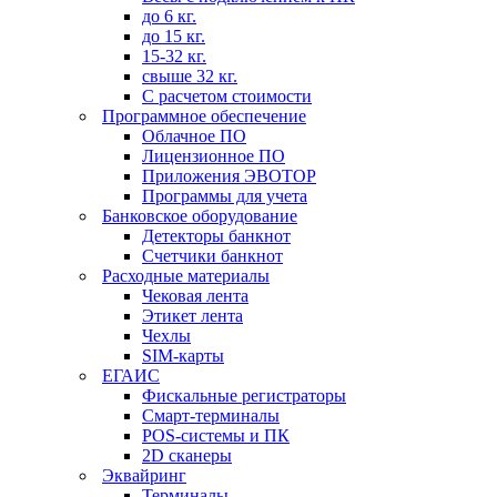
до 6 кг.
до 15 кг.
15-32 кг.
свыше 32 кг.
С расчетом стоимости
Программное обеспечение
Облачное ПО
Лицензионное ПО
Приложения ЭВОТОР
Программы для учета
Банковское оборудование
Детекторы банкнот
Счетчики банкнот
Расходные материалы
Чековая лента
Этикет лента
Чехлы
SIM-карты
ЕГАИС
Фискальные регистраторы
Смарт-терминалы
POS-системы и ПК
2D сканеры
Эквайринг
Терминалы