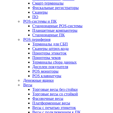
Смарт-терминалы
Фискальные регистраторы
Сканеры
ПО
POS-системы и ПК
Стационарные POS-системы
Планшетные компьютеры
Стационарные ПК
POS периферия
Терминалы для СБП
Сканеры штрих-кода
Принтеры этикеток
Принтеры чеков
Терминалы сбора данных
Дисплеи покупателя
POS мониторы
POS клавиатуры
Денежные ящики
Весы
Торговые весы без стойки
Торговые весы со стойкой
Фасовочные весы
Платформенные весы
Весы с печатью этикеток
Весы с подключением к ПК