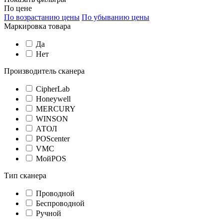
По цене
По возрастанию цены
По убыванию цены
Маркировка товара
Да
Нет
Производитель сканера
CipherLab
Honeywell
MERCURY
WINSON
АТОЛ
POScenter
VMC
МойPOS
Тип сканера
Проводной
Беспроводной
Ручной