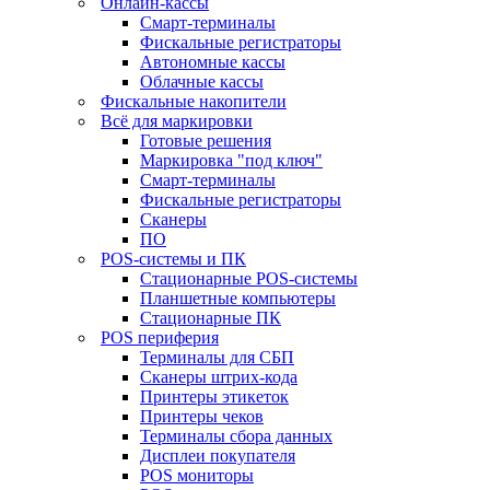
Онлайн-кассы
Смарт-терминалы
Фискальные регистраторы
Автономные кассы
Облачные кассы
Фискальные накопители
Всё для маркировки
Готовые решения
Маркировка "под ключ"
Смарт-терминалы
Фискальные регистраторы
Сканеры
ПО
POS-системы и ПК
Стационарные POS-системы
Планшетные компьютеры
Стационарные ПК
POS периферия
Терминалы для СБП
Сканеры штрих-кода
Принтеры этикеток
Принтеры чеков
Терминалы сбора данных
Дисплеи покупателя
POS мониторы