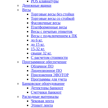
POS клавиатуры
Денежные ящики
Весы
Торговые весы без стойки
Торговые весы со стойкой
Фасовочные весы
Платформенные весы
Весы с печатью этикеток
Весы с подключением к ПК
до 6 кг.
до 15 кг.
15-32 кг.
свыше 32 кг.
С расчетом стоимости
Программное обеспечение
Облачное ПО
Лицензионное ПО
Приложения ЭВОТОР
Программы для учета
Банковское оборудование
Детекторы банкнот
Счетчики банкнот
Расходные материалы
Чековая лента
Этикет лента