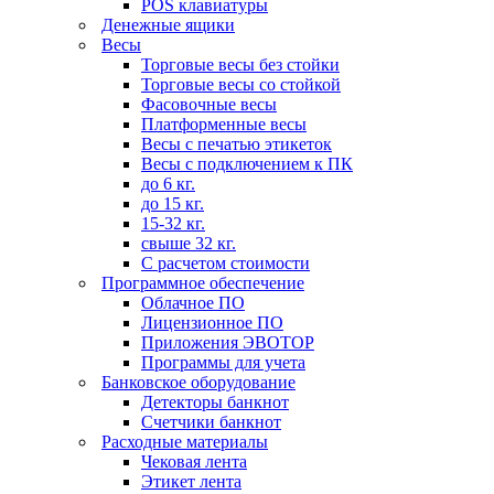
POS клавиатуры
Денежные ящики
Весы
Торговые весы без стойки
Торговые весы со стойкой
Фасовочные весы
Платформенные весы
Весы с печатью этикеток
Весы с подключением к ПК
до 6 кг.
до 15 кг.
15-32 кг.
свыше 32 кг.
С расчетом стоимости
Программное обеспечение
Облачное ПО
Лицензионное ПО
Приложения ЭВОТОР
Программы для учета
Банковское оборудование
Детекторы банкнот
Счетчики банкнот
Расходные материалы
Чековая лента
Этикет лента