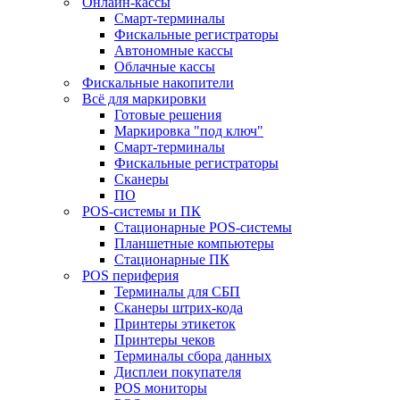
Онлайн-кассы
Смарт-терминалы
Фискальные регистраторы
Автономные кассы
Облачные кассы
Фискальные накопители
Всё для маркировки
Готовые решения
Маркировка "под ключ"
Смарт-терминалы
Фискальные регистраторы
Сканеры
ПО
POS-системы и ПК
Стационарные POS-системы
Планшетные компьютеры
Стационарные ПК
POS периферия
Терминалы для СБП
Сканеры штрих-кода
Принтеры этикеток
Принтеры чеков
Терминалы сбора данных
Дисплеи покупателя
POS мониторы