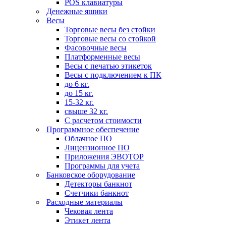
POS клавиатуры
Денежные ящики
Весы
Торговые весы без стойки
Торговые весы со стойкой
Фасовочные весы
Платформенные весы
Весы с печатью этикеток
Весы с подключением к ПК
до 6 кг.
до 15 кг.
15-32 кг.
свыше 32 кг.
С расчетом стоимости
Программное обеспечение
Облачное ПО
Лицензионное ПО
Приложения ЭВОТОР
Программы для учета
Банковское оборудование
Детекторы банкнот
Счетчики банкнот
Расходные материалы
Чековая лента
Этикет лента