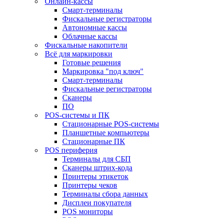
Онлайн-кассы
Смарт-терминалы
Фискальные регистраторы
Автономные кассы
Облачные кассы
Фискальные накопители
Всё для маркировки
Готовые решения
Маркировка "под ключ"
Смарт-терминалы
Фискальные регистраторы
Сканеры
ПО
POS-системы и ПК
Стационарные POS-системы
Планшетные компьютеры
Стационарные ПК
POS периферия
Терминалы для СБП
Сканеры штрих-кода
Принтеры этикеток
Принтеры чеков
Терминалы сбора данных
Дисплеи покупателя
POS мониторы