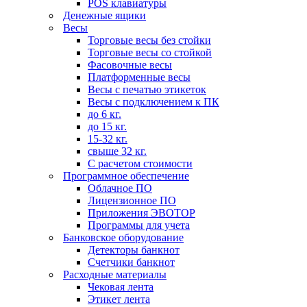
POS клавиатуры
Денежные ящики
Весы
Торговые весы без стойки
Торговые весы со стойкой
Фасовочные весы
Платформенные весы
Весы с печатью этикеток
Весы с подключением к ПК
до 6 кг.
до 15 кг.
15-32 кг.
свыше 32 кг.
С расчетом стоимости
Программное обеспечение
Облачное ПО
Лицензионное ПО
Приложения ЭВОТОР
Программы для учета
Банковское оборудование
Детекторы банкнот
Счетчики банкнот
Расходные материалы
Чековая лента
Этикет лента