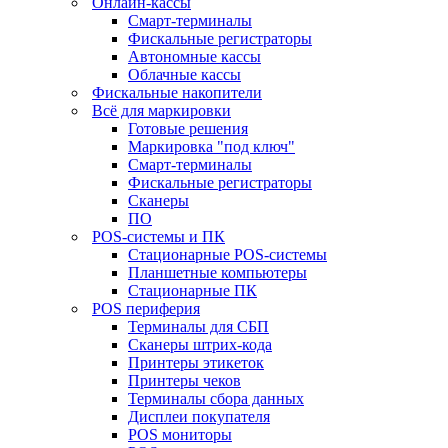
Онлайн-кассы
Смарт-терминалы
Фискальные регистраторы
Автономные кассы
Облачные кассы
Фискальные накопители
Всё для маркировки
Готовые решения
Маркировка "под ключ"
Смарт-терминалы
Фискальные регистраторы
Сканеры
ПО
POS-системы и ПК
Стационарные POS-системы
Планшетные компьютеры
Стационарные ПК
POS периферия
Терминалы для СБП
Сканеры штрих-кода
Принтеры этикеток
Принтеры чеков
Терминалы сбора данных
Дисплеи покупателя
POS мониторы