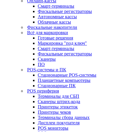
Онлайн-кассы
Смарт-терминалы
Фискальные регистраторы
Автономные кассы
Облачные кассы
Фискальные накопители
Всё для маркировки
Готовые решения
Маркировка "под ключ"
Смарт-терминалы
Фискальные регистраторы
Сканеры
ПО
POS-системы и ПК
Стационарные POS-системы
Планшетные компьютеры
Стационарные ПК
POS периферия
Терминалы для СБП
Сканеры штрих-кода
Принтеры этикеток
Принтеры чеков
Терминалы сбора данных
Дисплеи покупателя
POS мониторы