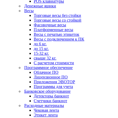
POS клавиатуры
Денежные ящики
Весы
Торговые весы без стойки
Торговые весы со стойкой
Фасовочные весы
Платформенные весы
Весы с печатью этикеток
Весы с подключением к ПК
до 6 кг.
до 15 кг.
15-32 кг.
свыше 32 кг.
С расчетом стоимости
Программное обеспечение
Облачное ПО
Лицензионное ПО
Приложения ЭВОТОР
Программы для учета
Банковское оборудование
Детекторы банкнот
Счетчики банкнот
Расходные материалы
Чековая лента
Этикет лента