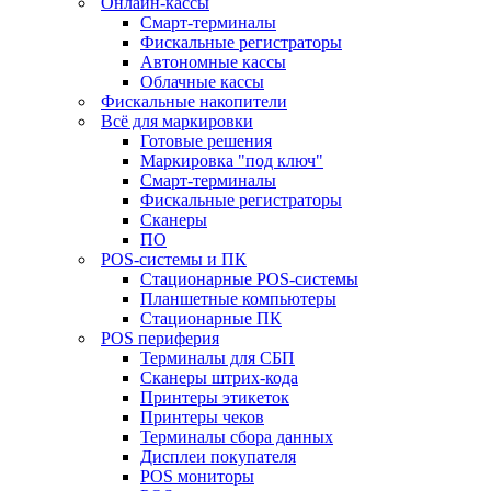
Онлайн-кассы
Смарт-терминалы
Фискальные регистраторы
Автономные кассы
Облачные кассы
Фискальные накопители
Всё для маркировки
Готовые решения
Маркировка "под ключ"
Смарт-терминалы
Фискальные регистраторы
Сканеры
ПО
POS-системы и ПК
Стационарные POS-системы
Планшетные компьютеры
Стационарные ПК
POS периферия
Терминалы для СБП
Сканеры штрих-кода
Принтеры этикеток
Принтеры чеков
Терминалы сбора данных
Дисплеи покупателя
POS мониторы