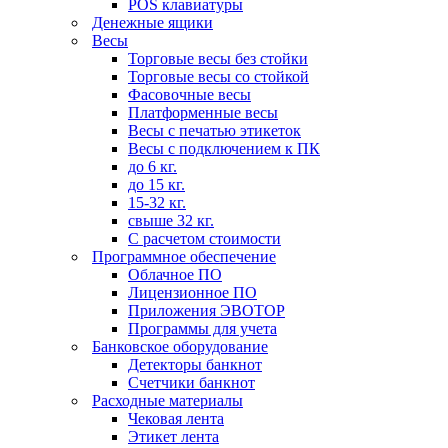
POS клавиатуры
Денежные ящики
Весы
Торговые весы без стойки
Торговые весы со стойкой
Фасовочные весы
Платформенные весы
Весы с печатью этикеток
Весы с подключением к ПК
до 6 кг.
до 15 кг.
15-32 кг.
свыше 32 кг.
С расчетом стоимости
Программное обеспечение
Облачное ПО
Лицензионное ПО
Приложения ЭВОТОР
Программы для учета
Банковское оборудование
Детекторы банкнот
Счетчики банкнот
Расходные материалы
Чековая лента
Этикет лента