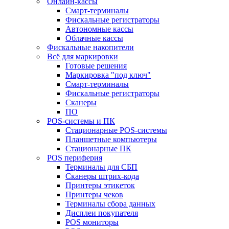
Онлайн-кассы
Смарт-терминалы
Фискальные регистраторы
Автономные кассы
Облачные кассы
Фискальные накопители
Всё для маркировки
Готовые решения
Маркировка "под ключ"
Смарт-терминалы
Фискальные регистраторы
Сканеры
ПО
POS-системы и ПК
Стационарные POS-системы
Планшетные компьютеры
Стационарные ПК
POS периферия
Терминалы для СБП
Сканеры штрих-кода
Принтеры этикеток
Принтеры чеков
Терминалы сбора данных
Дисплеи покупателя
POS мониторы