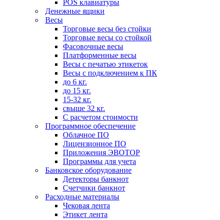
POS клавиатуры
Денежные ящики
Весы
Торговые весы без стойки
Торговые весы со стойкой
Фасовочные весы
Платформенные весы
Весы с печатью этикеток
Весы с подключением к ПК
до 6 кг.
до 15 кг.
15-32 кг.
свыше 32 кг.
С расчетом стоимости
Программное обеспечение
Облачное ПО
Лицензионное ПО
Приложения ЭВОТОР
Программы для учета
Банковское оборудование
Детекторы банкнот
Счетчики банкнот
Расходные материалы
Чековая лента
Этикет лента