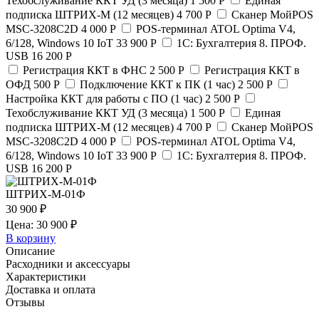
Техобслуживание ККТ УД (3 месяца)
1 500 Р
Единая
подписка ШТРИХ-М (12 месяцев)
4 700 Р
Сканер МойPOS
MSC-3208C2D
4 000 Р
POS-терминал ATOL Optima V4,
6/128, Windows 10 IoT
33 900 Р
1С: Бухгалтерия 8. ПРОФ.
USB
16 200 Р
Регистрация ККТ в ФНС
2 500 Р
Регистрация ККТ в
ОФД
500 Р
Подключение ККТ к ПК (1 час)
2 500 Р
Настройка ККТ для работы с ПО (1 час)
2 500 Р
Техобслуживание ККТ УД (3 месяца)
1 500 Р
Единая
подписка ШТРИХ-М (12 месяцев)
4 700 Р
Сканер МойPOS
MSC-3208C2D
4 000 Р
POS-терминал ATOL Optima V4,
6/128, Windows 10 IoT
33 900 Р
1С: Бухгалтерия 8. ПРОФ.
USB
16 200 Р
ШТРИХ-М-01Ф
30 900 ₽
Цена: 30 900 ₽
В корзину
Описание
Расходники и аксессуары
Характеристики
Доставка и оплата
Отзывы