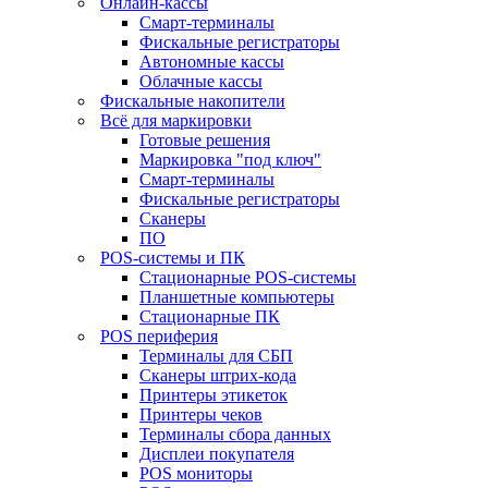
Онлайн-кассы
Смарт-терминалы
Фискальные регистраторы
Автономные кассы
Облачные кассы
Фискальные накопители
Всё для маркировки
Готовые решения
Маркировка "под ключ"
Смарт-терминалы
Фискальные регистраторы
Сканеры
ПО
POS-системы и ПК
Стационарные POS-системы
Планшетные компьютеры
Стационарные ПК
POS периферия
Терминалы для СБП
Сканеры штрих-кода
Принтеры этикеток
Принтеры чеков
Терминалы сбора данных
Дисплеи покупателя
POS мониторы