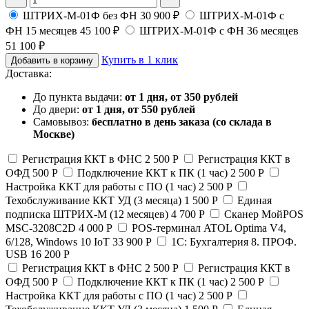
ШТРИХ-М-01Ф без ФН
30 900 ₽
ШТРИХ-М-01Ф с
ФН 15 месяцев
45 100 ₽
ШТРИХ-М-01Ф с ФН 36 месяцев
51 100 ₽
Купить в 1 клик
Добавить в корзину
Доставка:
До пункта выдачи:
от 1 дня, от 350 рублей
До двери:
от 1 дня, от 550 рублей
Самовывоз:
бесплатно в день заказа (со склада в
Москве)
Регистрация ККТ в ФНС
2 500 Р
Регистрация ККТ в
ОФД
500 Р
Подключение ККТ к ПК (1 час)
2 500 Р
Настройка ККТ для работы с ПО (1 час)
2 500 Р
Техобслуживание ККТ УД (3 месяца)
1 500 Р
Единая
подписка ШТРИХ-М (12 месяцев)
4 700 Р
Сканер МойPOS
MSC-3208C2D
4 000 Р
POS-терминал ATOL Optima V4,
6/128, Windows 10 IoT
33 900 Р
1С: Бухгалтерия 8. ПРОФ.
USB
16 200 Р
Регистрация ККТ в ФНС
2 500 Р
Регистрация ККТ в
ОФД
500 Р
Подключение ККТ к ПК (1 час)
2 500 Р
Настройка ККТ для работы с ПО (1 час)
2 500 Р