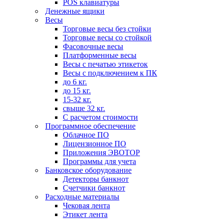
POS клавиатуры
Денежные ящики
Весы
Торговые весы без стойки
Торговые весы со стойкой
Фасовочные весы
Платформенные весы
Весы с печатью этикеток
Весы с подключением к ПК
до 6 кг.
до 15 кг.
15-32 кг.
свыше 32 кг.
С расчетом стоимости
Программное обеспечение
Облачное ПО
Лицензионное ПО
Приложения ЭВОТОР
Программы для учета
Банковское оборудование
Детекторы банкнот
Счетчики банкнот
Расходные материалы
Чековая лента
Этикет лента