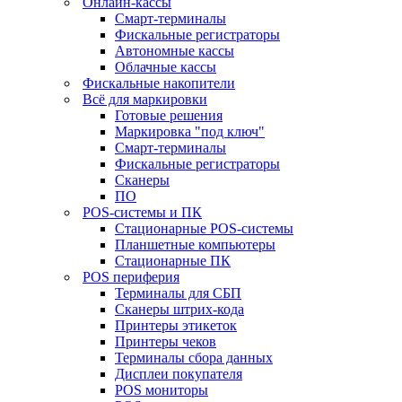
Онлайн-кассы
Смарт-терминалы
Фискальные регистраторы
Автономные кассы
Облачные кассы
Фискальные накопители
Всё для маркировки
Готовые решения
Маркировка "под ключ"
Смарт-терминалы
Фискальные регистраторы
Сканеры
ПО
POS-системы и ПК
Стационарные POS-системы
Планшетные компьютеры
Стационарные ПК
POS периферия
Терминалы для СБП
Сканеры штрих-кода
Принтеры этикеток
Принтеры чеков
Терминалы сбора данных
Дисплеи покупателя
POS мониторы