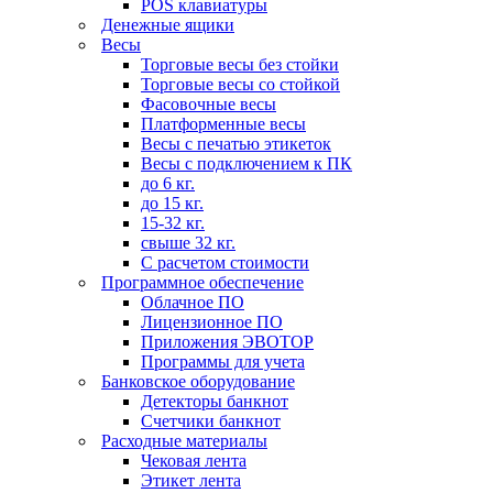
POS клавиатуры
Денежные ящики
Весы
Торговые весы без стойки
Торговые весы со стойкой
Фасовочные весы
Платформенные весы
Весы с печатью этикеток
Весы с подключением к ПК
до 6 кг.
до 15 кг.
15-32 кг.
свыше 32 кг.
С расчетом стоимости
Программное обеспечение
Облачное ПО
Лицензионное ПО
Приложения ЭВОТОР
Программы для учета
Банковское оборудование
Детекторы банкнот
Счетчики банкнот
Расходные материалы
Чековая лента
Этикет лента