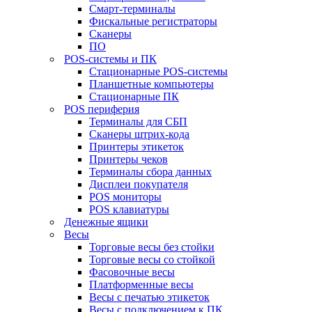
Смарт-терминалы
Фискальные регистраторы
Сканеры
ПО
POS-системы и ПК
Стационарные POS-системы
Планшетные компьютеры
Стационарные ПК
POS периферия
Терминалы для СБП
Сканеры штрих-кода
Принтеры этикеток
Принтеры чеков
Терминалы сбора данных
Дисплеи покупателя
POS мониторы
POS клавиатуры
Денежные ящики
Весы
Торговые весы без стойки
Торговые весы со стойкой
Фасовочные весы
Платформенные весы
Весы с печатью этикеток
Весы с подключением к ПК