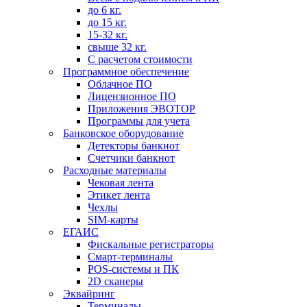
до 6 кг.
до 15 кг.
15-32 кг.
свыше 32 кг.
С расчетом стоимости
Программное обеспечение
Облачное ПО
Лицензионное ПО
Приложения ЭВОТОР
Программы для учета
Банковское оборудование
Детекторы банкнот
Счетчики банкнот
Расходные материалы
Чековая лента
Этикет лента
Чехлы
SIM-карты
ЕГАИС
Фискальные регистраторы
Смарт-терминалы
POS-системы и ПК
2D сканеры
Эквайринг
Терминалы