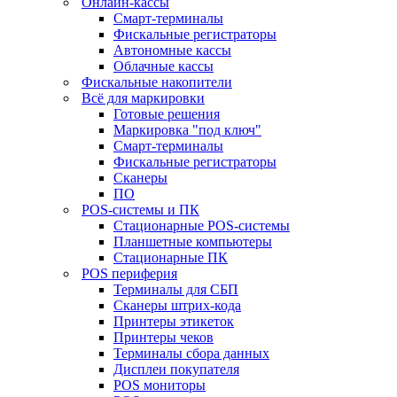
Онлайн-кассы
Смарт-терминалы
Фискальные регистраторы
Автономные кассы
Облачные кассы
Фискальные накопители
Всё для маркировки
Готовые решения
Маркировка "под ключ"
Смарт-терминалы
Фискальные регистраторы
Сканеры
ПО
POS-системы и ПК
Стационарные POS-системы
Планшетные компьютеры
Стационарные ПК
POS периферия
Терминалы для СБП
Сканеры штрих-кода
Принтеры этикеток
Принтеры чеков
Терминалы сбора данных
Дисплеи покупателя
POS мониторы