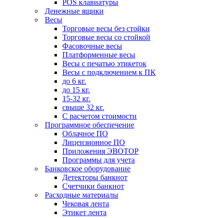
POS клавиатуры
Денежные ящики
Весы
Торговые весы без стойки
Торговые весы со стойкой
Фасовочные весы
Платформенные весы
Весы с печатью этикеток
Весы с подключением к ПК
до 6 кг.
до 15 кг.
15-32 кг.
свыше 32 кг.
С расчетом стоимости
Программное обеспечение
Облачное ПО
Лицензионное ПО
Приложения ЭВОТОР
Программы для учета
Банковское оборудование
Детекторы банкнот
Счетчики банкнот
Расходные материалы
Чековая лента
Этикет лента