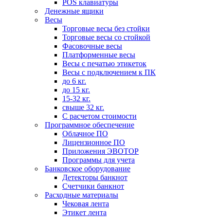
POS клавиатуры
Денежные ящики
Весы
Торговые весы без стойки
Торговые весы со стойкой
Фасовочные весы
Платформенные весы
Весы с печатью этикеток
Весы с подключением к ПК
до 6 кг.
до 15 кг.
15-32 кг.
свыше 32 кг.
С расчетом стоимости
Программное обеспечение
Облачное ПО
Лицензионное ПО
Приложения ЭВОТОР
Программы для учета
Банковское оборудование
Детекторы банкнот
Счетчики банкнот
Расходные материалы
Чековая лента
Этикет лента