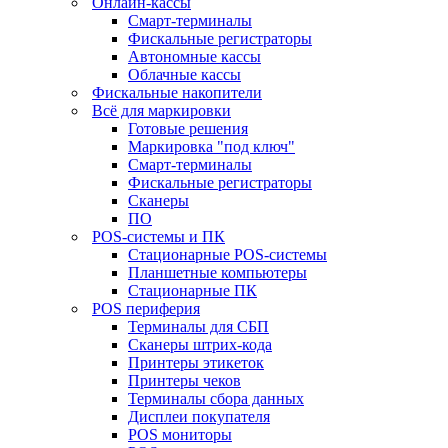
Онлайн-кассы
Смарт-терминалы
Фискальные регистраторы
Автономные кассы
Облачные кассы
Фискальные накопители
Всё для маркировки
Готовые решения
Маркировка "под ключ"
Смарт-терминалы
Фискальные регистраторы
Сканеры
ПО
POS-системы и ПК
Стационарные POS-системы
Планшетные компьютеры
Стационарные ПК
POS периферия
Терминалы для СБП
Сканеры штрих-кода
Принтеры этикеток
Принтеры чеков
Терминалы сбора данных
Дисплеи покупателя
POS мониторы