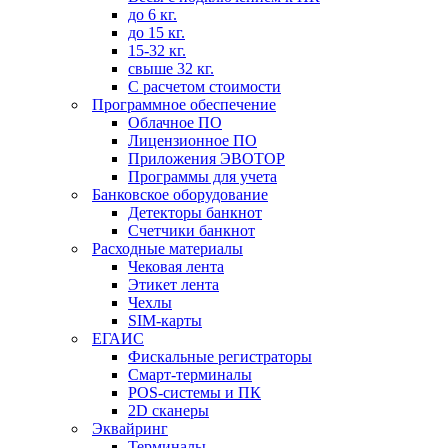
до 6 кг.
до 15 кг.
15-32 кг.
свыше 32 кг.
С расчетом стоимости
Программное обеспечение
Облачное ПО
Лицензионное ПО
Приложения ЭВОТОР
Программы для учета
Банковское оборудование
Детекторы банкнот
Счетчики банкнот
Расходные материалы
Чековая лента
Этикет лента
Чехлы
SIM-карты
ЕГАИС
Фискальные регистраторы
Смарт-терминалы
POS-системы и ПК
2D сканеры
Эквайринг
Терминалы