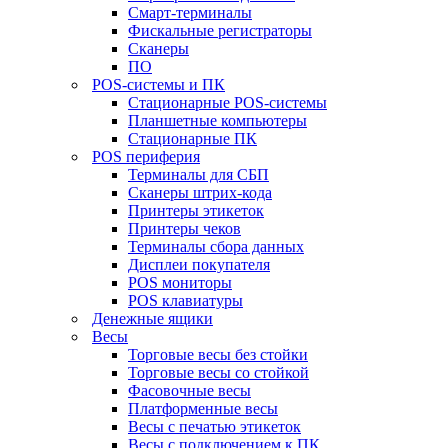
Смарт-терминалы
Фискальные регистраторы
Сканеры
ПО
POS-системы и ПК
Стационарные POS-системы
Планшетные компьютеры
Стационарные ПК
POS периферия
Терминалы для СБП
Сканеры штрих-кода
Принтеры этикеток
Принтеры чеков
Терминалы сбора данных
Дисплеи покупателя
POS мониторы
POS клавиатуры
Денежные ящики
Весы
Торговые весы без стойки
Торговые весы со стойкой
Фасовочные весы
Платформенные весы
Весы с печатью этикеток
Весы с подключением к ПК