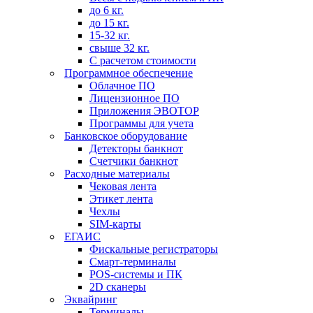
до 6 кг.
до 15 кг.
15-32 кг.
свыше 32 кг.
С расчетом стоимости
Программное обеспечение
Облачное ПО
Лицензионное ПО
Приложения ЭВОТОР
Программы для учета
Банковское оборудование
Детекторы банкнот
Счетчики банкнот
Расходные материалы
Чековая лента
Этикет лента
Чехлы
SIM-карты
ЕГАИС
Фискальные регистраторы
Смарт-терминалы
POS-системы и ПК
2D сканеры
Эквайринг
Терминалы