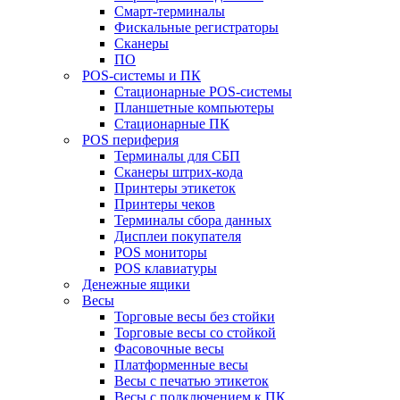
Смарт-терминалы
Фискальные регистраторы
Сканеры
ПО
POS-системы и ПК
Стационарные POS-системы
Планшетные компьютеры
Стационарные ПК
POS периферия
Терминалы для СБП
Сканеры штрих-кода
Принтеры этикеток
Принтеры чеков
Терминалы сбора данных
Дисплеи покупателя
POS мониторы
POS клавиатуры
Денежные ящики
Весы
Торговые весы без стойки
Торговые весы со стойкой
Фасовочные весы
Платформенные весы
Весы с печатью этикеток
Весы с подключением к ПК