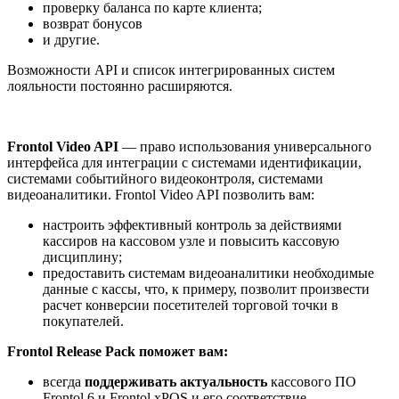
проверку баланса по карте клиента;
возврат бонусов
и другие.
Возможности API и список интегрированных систем
лояльности постоянно расширяются.
Frontol Video API
— право использования универсального
интерфейса для интеграции с системами идентификации,
системами событийного видеоконтроля, системами
видеоаналитики. Frontol Video API позволить вам:
настроить эффективный контроль за действиями
кассиров на кассовом узле и повысить кассовую
дисциплину;
предоставить системам видеоаналитики необходимые
данные с кассы, что, к примеру, позволит произвести
расчет конверсии посетителей торговой точки в
покупателей.
Frontol Release Pack поможет вам:
всегда
поддерживать актуальность
кассового ПО
Frontol 6 и Frontol xPOS и его соответствие