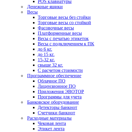
POS клавиатуры
Денежные ящики
Весы
Торговые весы без стойки
Торговые весы со стойкой
Фасовочные весы
Платформенные весы
Весы с печатью этикеток
Весы с подключением к ПК
до 6 кг.
до 15 кг.
15-32 кг.
свыше 32 кг.
С расчетом стоимости
Программное обеспечение
Облачное ПО
Лицензионное ПО
Приложения ЭВОТОР
Программы для учета
Банковское оборудование
Детекторы банкнот
Счетчики банкнот
Расходные материалы
Чековая лента
Этикет лента