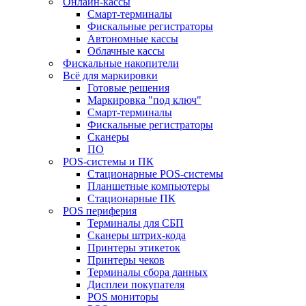
Онлайн-кассы
Смарт-терминалы
Фискальные регистраторы
Автономные кассы
Облачные кассы
Фискальные накопители
Всё для маркировки
Готовые решения
Маркировка "под ключ"
Смарт-терминалы
Фискальные регистраторы
Сканеры
ПО
POS-системы и ПК
Стационарные POS-системы
Планшетные компьютеры
Стационарные ПК
POS периферия
Терминалы для СБП
Сканеры штрих-кода
Принтеры этикеток
Принтеры чеков
Терминалы сбора данных
Дисплеи покупателя
POS мониторы