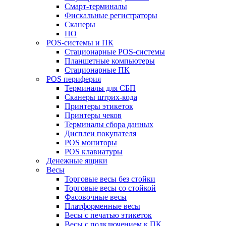
Смарт-терминалы
Фискальные регистраторы
Сканеры
ПО
POS-системы и ПК
Стационарные POS-системы
Планшетные компьютеры
Стационарные ПК
POS периферия
Терминалы для СБП
Сканеры штрих-кода
Принтеры этикеток
Принтеры чеков
Терминалы сбора данных
Дисплеи покупателя
POS мониторы
POS клавиатуры
Денежные ящики
Весы
Торговые весы без стойки
Торговые весы со стойкой
Фасовочные весы
Платформенные весы
Весы с печатью этикеток
Весы с подключением к ПК