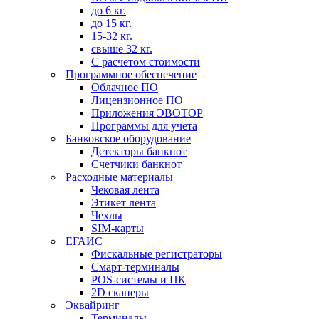
до 6 кг.
до 15 кг.
15-32 кг.
свыше 32 кг.
С расчетом стоимости
Программное обеспечение
Облачное ПО
Лицензионное ПО
Приложения ЭВОТОР
Программы для учета
Банковское оборудование
Детекторы банкнот
Счетчики банкнот
Расходные материалы
Чековая лента
Этикет лента
Чехлы
SIM-карты
ЕГАИС
Фискальные регистраторы
Смарт-терминалы
POS-системы и ПК
2D сканеры
Эквайринг
Терминалы