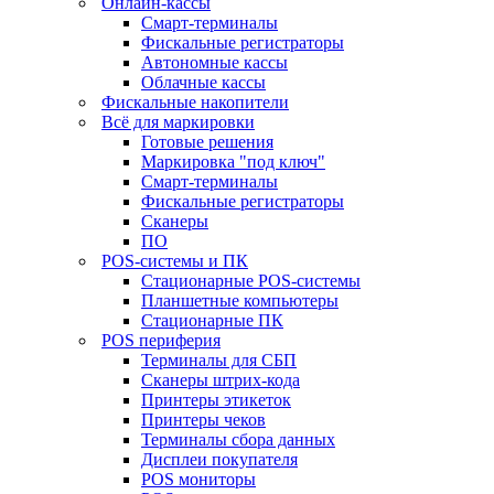
Онлайн-кассы
Смарт-терминалы
Фискальные регистраторы
Автономные кассы
Облачные кассы
Фискальные накопители
Всё для маркировки
Готовые решения
Маркировка "под ключ"
Смарт-терминалы
Фискальные регистраторы
Сканеры
ПО
POS-системы и ПК
Стационарные POS-системы
Планшетные компьютеры
Стационарные ПК
POS периферия
Терминалы для СБП
Сканеры штрих-кода
Принтеры этикеток
Принтеры чеков
Терминалы сбора данных
Дисплеи покупателя
POS мониторы