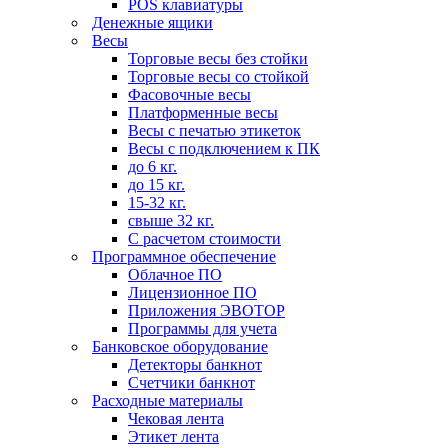
POS клавиатуры
Денежные ящики
Весы
Торговые весы без стойки
Торговые весы со стойкой
Фасовочные весы
Платформенные весы
Весы с печатью этикеток
Весы с подключением к ПК
до 6 кг.
до 15 кг.
15-32 кг.
свыше 32 кг.
С расчетом стоимости
Программное обеспечение
Облачное ПО
Лицензионное ПО
Приложения ЭВОТОР
Программы для учета
Банковское оборудование
Детекторы банкнот
Счетчики банкнот
Расходные материалы
Чековая лента
Этикет лента