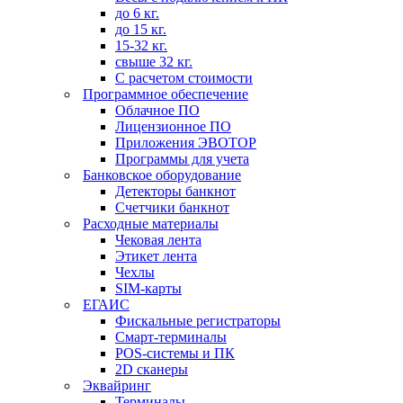
до 6 кг.
до 15 кг.
15-32 кг.
свыше 32 кг.
С расчетом стоимости
Программное обеспечение
Облачное ПО
Лицензионное ПО
Приложения ЭВОТОР
Программы для учета
Банковское оборудование
Детекторы банкнот
Счетчики банкнот
Расходные материалы
Чековая лента
Этикет лента
Чехлы
SIM-карты
ЕГАИС
Фискальные регистраторы
Смарт-терминалы
POS-системы и ПК
2D сканеры
Эквайринг
Терминалы