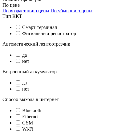
По цене
По возрастанию цены
По убыванию цены
Тип ККТ
Смарт-терминал
Фискальный регистратор
Автоматический лентоотрезчик
да
нет
Встроенный аккумулятор
да
нет
Способ выхода в интернет
Bluetooth
Ethernet
GSM
Wi-Fi