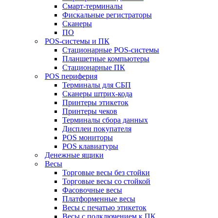
Смарт-терминалы
Фискальные регистраторы
Сканеры
ПО
POS-системы и ПК
Стационарные POS-системы
Планшетные компьютеры
Стационарные ПК
POS периферия
Терминалы для СБП
Сканеры штрих-кода
Принтеры этикеток
Принтеры чеков
Терминалы сбора данных
Дисплеи покупателя
POS мониторы
POS клавиатуры
Денежные ящики
Весы
Торговые весы без стойки
Торговые весы со стойкой
Фасовочные весы
Платформенные весы
Весы с печатью этикеток
Весы с подключением к ПК