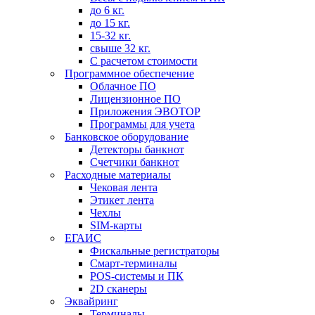
до 6 кг.
до 15 кг.
15-32 кг.
свыше 32 кг.
С расчетом стоимости
Программное обеспечение
Облачное ПО
Лицензионное ПО
Приложения ЭВОТОР
Программы для учета
Банковское оборудование
Детекторы банкнот
Счетчики банкнот
Расходные материалы
Чековая лента
Этикет лента
Чехлы
SIM-карты
ЕГАИС
Фискальные регистраторы
Смарт-терминалы
POS-системы и ПК
2D сканеры
Эквайринг
Терминалы