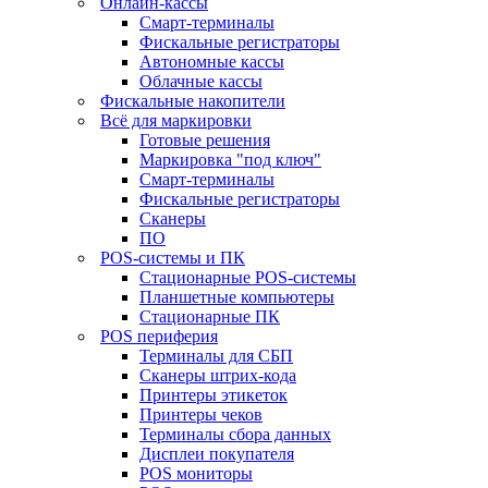
Онлайн-кассы
Смарт-терминалы
Фискальные регистраторы
Автономные кассы
Облачные кассы
Фискальные накопители
Всё для маркировки
Готовые решения
Маркировка "под ключ"
Смарт-терминалы
Фискальные регистраторы
Сканеры
ПО
POS-системы и ПК
Стационарные POS-системы
Планшетные компьютеры
Стационарные ПК
POS периферия
Терминалы для СБП
Сканеры штрих-кода
Принтеры этикеток
Принтеры чеков
Терминалы сбора данных
Дисплеи покупателя
POS мониторы