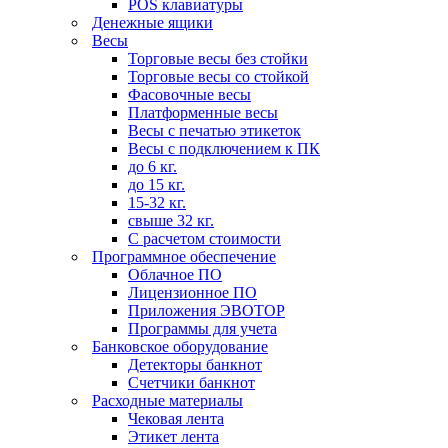
POS клавиатуры
Денежные ящики
Весы
Торговые весы без стойки
Торговые весы со стойкой
Фасовочные весы
Платформенные весы
Весы с печатью этикеток
Весы с подключением к ПК
до 6 кг.
до 15 кг.
15-32 кг.
свыше 32 кг.
С расчетом стоимости
Программное обеспечение
Облачное ПО
Лицензионное ПО
Приложения ЭВОТОР
Программы для учета
Банковское оборудование
Детекторы банкнот
Счетчики банкнот
Расходные материалы
Чековая лента
Этикет лента