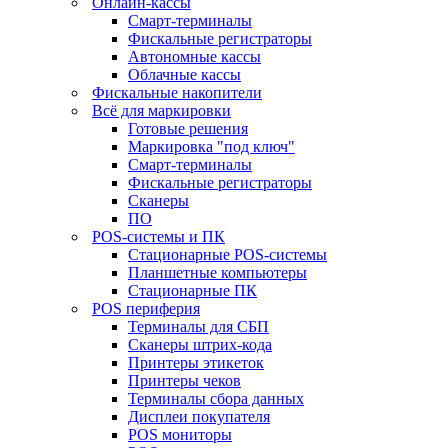
Онлайн-кассы
Смарт-терминалы
Фискальные регистраторы
Автономные кассы
Облачные кассы
Фискальные накопители
Всё для маркировки
Готовые решения
Маркировка "под ключ"
Смарт-терминалы
Фискальные регистраторы
Сканеры
ПО
POS-системы и ПК
Стационарные POS-системы
Планшетные компьютеры
Стационарные ПК
POS периферия
Терминалы для СБП
Сканеры штрих-кода
Принтеры этикеток
Принтеры чеков
Терминалы сбора данных
Дисплеи покупателя
POS мониторы