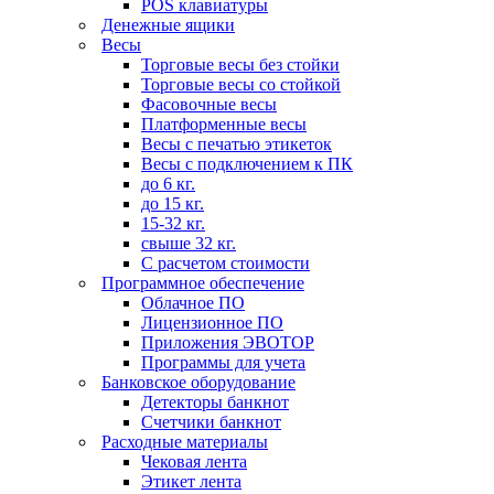
POS клавиатуры
Денежные ящики
Весы
Торговые весы без стойки
Торговые весы со стойкой
Фасовочные весы
Платформенные весы
Весы с печатью этикеток
Весы с подключением к ПК
до 6 кг.
до 15 кг.
15-32 кг.
свыше 32 кг.
С расчетом стоимости
Программное обеспечение
Облачное ПО
Лицензионное ПО
Приложения ЭВОТОР
Программы для учета
Банковское оборудование
Детекторы банкнот
Счетчики банкнот
Расходные материалы
Чековая лента
Этикет лента