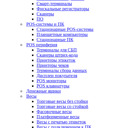
Смарт-терминалы
Фискальные регистраторы
Сканеры
ПО
POS-системы и ПК
Стационарные POS-системы
Планшетные компьютеры
Стационарные ПК
POS периферия
Терминалы для СБП
Сканеры штрих-кода
Принтеры этикеток
Принтеры чеков
Терминалы сбора данных
Дисплеи покупателя
POS мониторы
POS клавиатуры
Денежные ящики
Весы
Торговые весы без стойки
Торговые весы со стойкой
Фасовочные весы
Платформенные весы
Весы с печатью этикеток
Весы с подключением к ПК