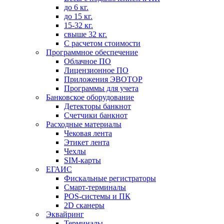
до 6 кг.
до 15 кг.
15-32 кг.
свыше 32 кг.
С расчетом стоимости
Программное обеспечение
Облачное ПО
Лицензионное ПО
Приложения ЭВОТОР
Программы для учета
Банковское оборудование
Детекторы банкнот
Счетчики банкнот
Расходные материалы
Чековая лента
Этикет лента
Чехлы
SIM-карты
ЕГАИС
Фискальные регистраторы
Смарт-терминалы
POS-системы и ПК
2D сканеры
Эквайринг
Терминалы