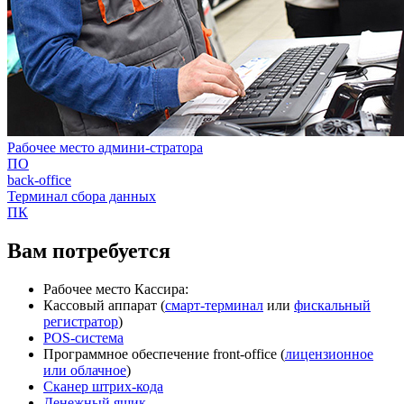
Рабочее место админи-стратора
ПО
back-office
Терминал сбора данных
ПК
Вам потребуется
Рабочее место Кассира:
Кассовый аппарат (
смарт-терминал
или
фискальный
регистратор
)
POS-система
Программное обеспечение front-office (
лицензионное
или облачное
)
Сканер штрих-кода
Денежный ящик