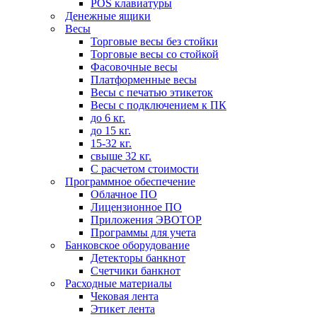
POS клавиатуры
Денежные ящики
Весы
Торговые весы без стойки
Торговые весы со стойкой
Фасовочные весы
Платформенные весы
Весы с печатью этикеток
Весы с подключением к ПК
до 6 кг.
до 15 кг.
15-32 кг.
свыше 32 кг.
С расчетом стоимости
Программное обеспечение
Облачное ПО
Лицензионное ПО
Приложения ЭВОТОР
Программы для учета
Банковское оборудование
Детекторы банкнот
Счетчики банкнот
Расходные материалы
Чековая лента
Этикет лента