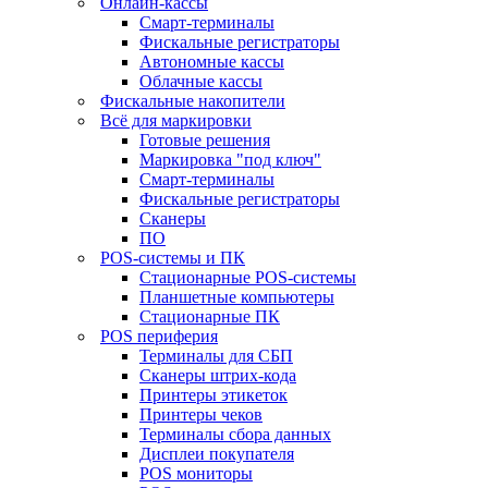
Онлайн-кассы
Смарт-терминалы
Фискальные регистраторы
Автономные кассы
Облачные кассы
Фискальные накопители
Всё для маркировки
Готовые решения
Маркировка "под ключ"
Смарт-терминалы
Фискальные регистраторы
Сканеры
ПО
POS-системы и ПК
Стационарные POS-системы
Планшетные компьютеры
Стационарные ПК
POS периферия
Терминалы для СБП
Сканеры штрих-кода
Принтеры этикеток
Принтеры чеков
Терминалы сбора данных
Дисплеи покупателя
POS мониторы