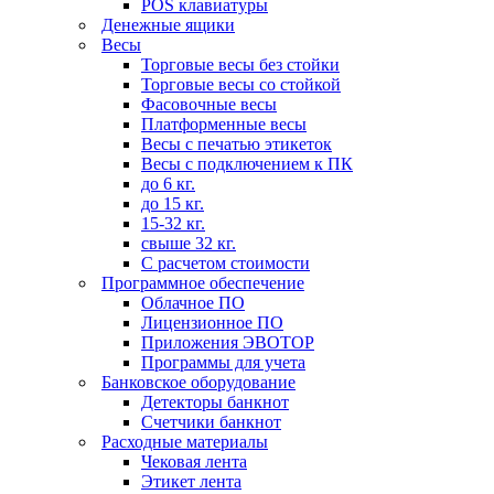
POS клавиатуры
Денежные ящики
Весы
Торговые весы без стойки
Торговые весы со стойкой
Фасовочные весы
Платформенные весы
Весы с печатью этикеток
Весы с подключением к ПК
до 6 кг.
до 15 кг.
15-32 кг.
свыше 32 кг.
С расчетом стоимости
Программное обеспечение
Облачное ПО
Лицензионное ПО
Приложения ЭВОТОР
Программы для учета
Банковское оборудование
Детекторы банкнот
Счетчики банкнот
Расходные материалы
Чековая лента
Этикет лента