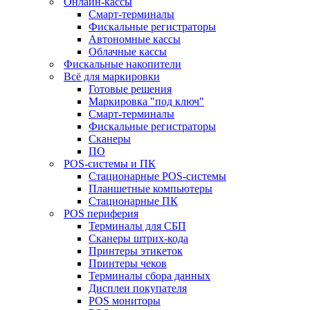
Онлайн-кассы
Смарт-терминалы
Фискальные регистраторы
Автономные кассы
Облачные кассы
Фискальные накопители
Всё для маркировки
Готовые решения
Маркировка "под ключ"
Смарт-терминалы
Фискальные регистраторы
Сканеры
ПО
POS-системы и ПК
Стационарные POS-системы
Планшетные компьютеры
Стационарные ПК
POS периферия
Терминалы для СБП
Сканеры штрих-кода
Принтеры этикеток
Принтеры чеков
Терминалы сбора данных
Дисплеи покупателя
POS мониторы