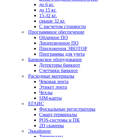
до 6 кг.
до 15 кг.
15-32 кг.
свыше 32 кг.
С расчетом стоимости
Программное обеспечение
Облачное ПО
Лицензионное ПО
Приложения ЭВОТОР
Программы для учета
Банковское оборудование
Детекторы банкнот
Счетчики банкнот
Расходные материалы
Чековая лента
Этикет лента
Чехлы
SIM-карты
ЕГАИС
Фискальные регистраторы
Смарт-терминалы
POS-системы и ПК
2D сканеры
Эквайринг
Терминалы