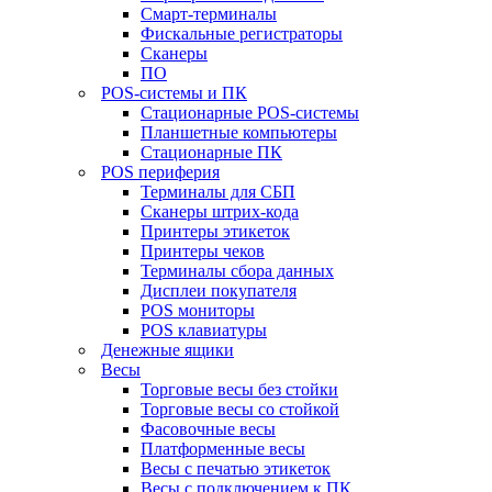
Смарт-терминалы
Фискальные регистраторы
Сканеры
ПО
POS-системы и ПК
Стационарные POS-системы
Планшетные компьютеры
Стационарные ПК
POS периферия
Терминалы для СБП
Сканеры штрих-кода
Принтеры этикеток
Принтеры чеков
Терминалы сбора данных
Дисплеи покупателя
POS мониторы
POS клавиатуры
Денежные ящики
Весы
Торговые весы без стойки
Торговые весы со стойкой
Фасовочные весы
Платформенные весы
Весы с печатью этикеток
Весы с подключением к ПК