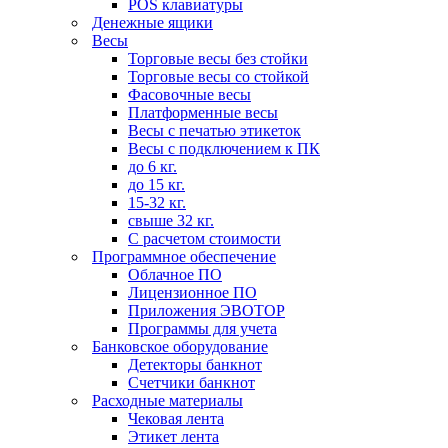
POS клавиатуры
Денежные ящики
Весы
Торговые весы без стойки
Торговые весы со стойкой
Фасовочные весы
Платформенные весы
Весы с печатью этикеток
Весы с подключением к ПК
до 6 кг.
до 15 кг.
15-32 кг.
свыше 32 кг.
С расчетом стоимости
Программное обеспечение
Облачное ПО
Лицензионное ПО
Приложения ЭВОТОР
Программы для учета
Банковское оборудование
Детекторы банкнот
Счетчики банкнот
Расходные материалы
Чековая лента
Этикет лента