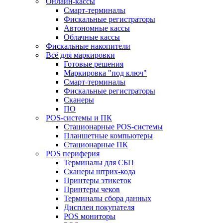
Онлайн-кассы
Смарт-терминалы
Фискальные регистраторы
Автономные кассы
Облачные кассы
Фискальные накопители
Всё для маркировки
Готовые решения
Маркировка "под ключ"
Смарт-терминалы
Фискальные регистраторы
Сканеры
ПО
POS-системы и ПК
Стационарные POS-системы
Планшетные компьютеры
Стационарные ПК
POS периферия
Терминалы для СБП
Сканеры штрих-кода
Принтеры этикеток
Принтеры чеков
Терминалы сбора данных
Дисплеи покупателя
POS мониторы