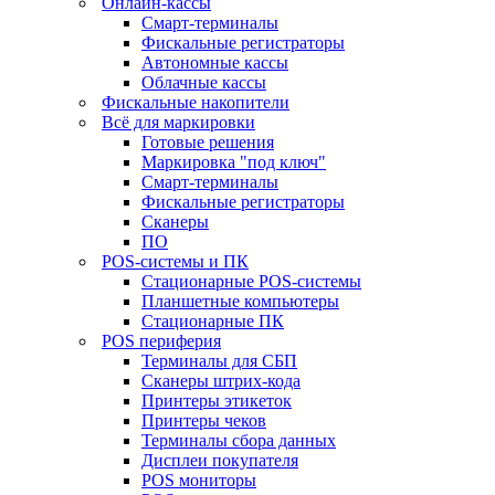
Онлайн-кассы
Смарт-терминалы
Фискальные регистраторы
Автономные кассы
Облачные кассы
Фискальные накопители
Всё для маркировки
Готовые решения
Маркировка "под ключ"
Смарт-терминалы
Фискальные регистраторы
Сканеры
ПО
POS-системы и ПК
Стационарные POS-системы
Планшетные компьютеры
Стационарные ПК
POS периферия
Терминалы для СБП
Сканеры штрих-кода
Принтеры этикеток
Принтеры чеков
Терминалы сбора данных
Дисплеи покупателя
POS мониторы