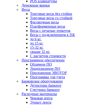
POS клавиатуры
Денежные ящики
Весы
Торговые весы без стойки
Торговые весы со стойкой
Фасовочные весы
Платформенные весы
Весы с печатью этикеток
Весы с подключением к ПК
до 6 кг.
до 15 кг.
15-32 кг.
свыше 32 кг.
С расчетом стоимости
Программное обеспечение
Облачное ПО
Лицензионное ПО
Приложения ЭВОТОР
Программы для учета
Банковское оборудование
Детекторы банкнот
Счетчики банкнот
Расходные материалы
Чековая лента
Этикет лента