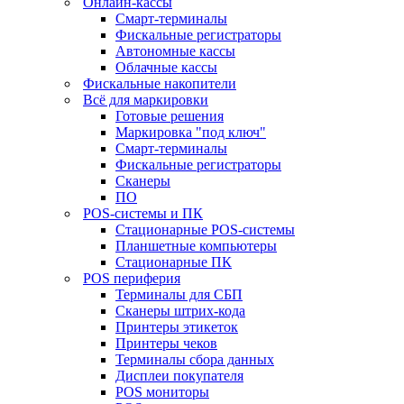
Онлайн-кассы
Смарт-терминалы
Фискальные регистраторы
Автономные кассы
Облачные кассы
Фискальные накопители
Всё для маркировки
Готовые решения
Маркировка "под ключ"
Смарт-терминалы
Фискальные регистраторы
Сканеры
ПО
POS-системы и ПК
Стационарные POS-системы
Планшетные компьютеры
Стационарные ПК
POS периферия
Терминалы для СБП
Сканеры штрих-кода
Принтеры этикеток
Принтеры чеков
Терминалы сбора данных
Дисплеи покупателя
POS мониторы