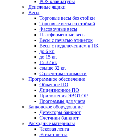
POS клавиатуры
Денежные ящики
Весы
Торговые весы без стойки
Торговые весы со стойкой
Фасовочные весы
Платформенные весы
Весы с печатью этикеток
Весы с подключением к ПК
до 6 кг.
до 15 кг.
15-32 кг.
свыше 32 кг.
С расчетом стоимости
Программное обеспечение
Облачное ПО
Лицензионное ПО
Приложения ЭВОТОР
Программы для учета
Банковское оборудование
Детекторы банкнот
Счетчики банкнот
Расходные материалы
Чековая лента
Этикет лента