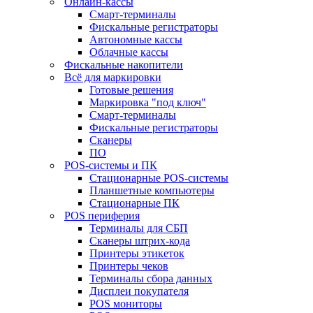
Онлайн-кассы
Смарт-терминалы
Фискальные регистраторы
Автономные кассы
Облачные кассы
Фискальные накопители
Всё для маркировки
Готовые решения
Маркировка "под ключ"
Смарт-терминалы
Фискальные регистраторы
Сканеры
ПО
POS-системы и ПК
Стационарные POS-системы
Планшетные компьютеры
Стационарные ПК
POS периферия
Терминалы для СБП
Сканеры штрих-кода
Принтеры этикеток
Принтеры чеков
Терминалы сбора данных
Дисплеи покупателя
POS мониторы