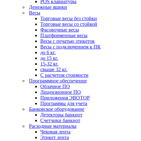
POS клавиатуры
Денежные ящики
Весы
Торговые весы без стойки
Торговые весы со стойкой
Фасовочные весы
Платформенные весы
Весы с печатью этикеток
Весы с подключением к ПК
до 6 кг.
до 15 кг.
15-32 кг.
свыше 32 кг.
С расчетом стоимости
Программное обеспечение
Облачное ПО
Лицензионное ПО
Приложения ЭВОТОР
Программы для учета
Банковское оборудование
Детекторы банкнот
Счетчики банкнот
Расходные материалы
Чековая лента
Этикет лента