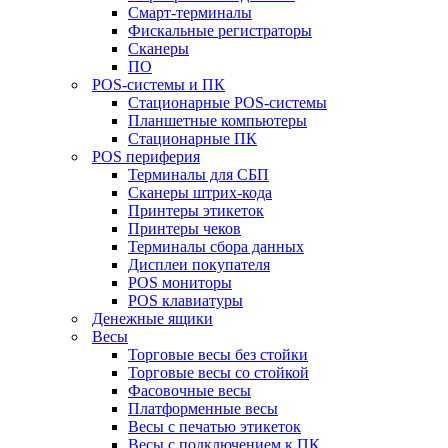
Смарт-терминалы
Фискальные регистраторы
Сканеры
ПО
POS-системы и ПК
Стационарные POS-системы
Планшетные компьютеры
Стационарные ПК
POS периферия
Терминалы для СБП
Сканеры штрих-кода
Принтеры этикеток
Принтеры чеков
Терминалы сбора данных
Дисплеи покупателя
POS мониторы
POS клавиатуры
Денежные ящики
Весы
Торговые весы без стойки
Торговые весы со стойкой
Фасовочные весы
Платформенные весы
Весы с печатью этикеток
Весы с подключением к ПК