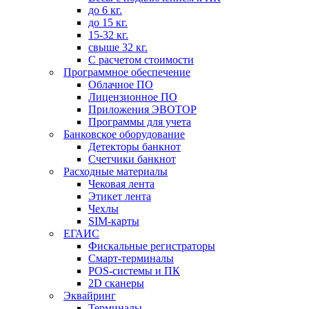
до 6 кг.
до 15 кг.
15-32 кг.
свыше 32 кг.
С расчетом стоимости
Программное обеспечение
Облачное ПО
Лицензионное ПО
Приложения ЭВОТОР
Программы для учета
Банковское оборудование
Детекторы банкнот
Счетчики банкнот
Расходные материалы
Чековая лента
Этикет лента
Чехлы
SIM-карты
ЕГАИС
Фискальные регистраторы
Смарт-терминалы
POS-системы и ПК
2D сканеры
Эквайринг
Терминалы