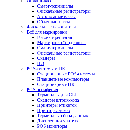
Онлайн-кассы
Смарт-терминалы
Фискальные регистраторы
Автономные кассы
Облачные кассы
Фискальные накопители
Всё для маркировки
Готовые решения
Маркировка "под ключ"
Смарт-терминалы
Фискальные регистраторы
Сканеры
ПО
POS-системы и ПК
Стационарные POS-системы
Планшетные компьютеры
Стационарные ПК
POS периферия
Терминалы для СБП
Сканеры штрих-кода
Принтеры этикеток
Принтеры чеков
Терминалы сбора данных
Дисплеи покупателя
POS мониторы