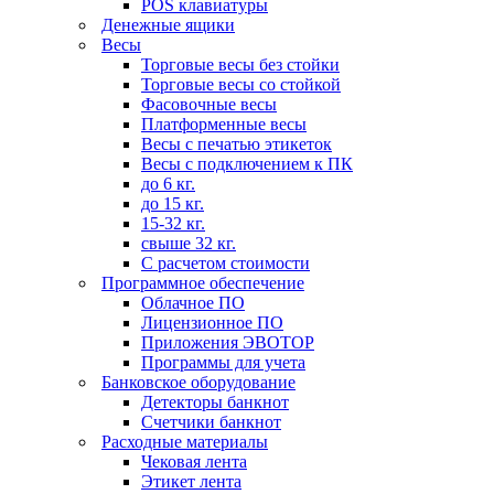
POS клавиатуры
Денежные ящики
Весы
Торговые весы без стойки
Торговые весы со стойкой
Фасовочные весы
Платформенные весы
Весы с печатью этикеток
Весы с подключением к ПК
до 6 кг.
до 15 кг.
15-32 кг.
свыше 32 кг.
С расчетом стоимости
Программное обеспечение
Облачное ПО
Лицензионное ПО
Приложения ЭВОТОР
Программы для учета
Банковское оборудование
Детекторы банкнот
Счетчики банкнот
Расходные материалы
Чековая лента
Этикет лента