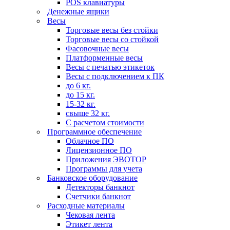
POS клавиатуры
Денежные ящики
Весы
Торговые весы без стойки
Торговые весы со стойкой
Фасовочные весы
Платформенные весы
Весы с печатью этикеток
Весы с подключением к ПК
до 6 кг.
до 15 кг.
15-32 кг.
свыше 32 кг.
С расчетом стоимости
Программное обеспечение
Облачное ПО
Лицензионное ПО
Приложения ЭВОТОР
Программы для учета
Банковское оборудование
Детекторы банкнот
Счетчики банкнот
Расходные материалы
Чековая лента
Этикет лента