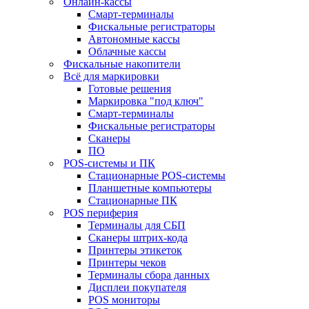
Онлайн-кассы
Смарт-терминалы
Фискальные регистраторы
Автономные кассы
Облачные кассы
Фискальные накопители
Всё для маркировки
Готовые решения
Маркировка "под ключ"
Смарт-терминалы
Фискальные регистраторы
Сканеры
ПО
POS-системы и ПК
Стационарные POS-системы
Планшетные компьютеры
Стационарные ПК
POS периферия
Терминалы для СБП
Сканеры штрих-кода
Принтеры этикеток
Принтеры чеков
Терминалы сбора данных
Дисплеи покупателя
POS мониторы