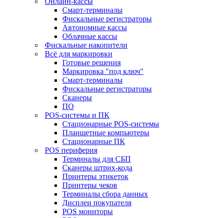
Онлайн-кассы
Смарт-терминалы
Фискальные регистраторы
Автономные кассы
Облачные кассы
Фискальные накопители
Всё для маркировки
Готовые решения
Маркировка "под ключ"
Смарт-терминалы
Фискальные регистраторы
Сканеры
ПО
POS-системы и ПК
Стационарные POS-системы
Планшетные компьютеры
Стационарные ПК
POS периферия
Терминалы для СБП
Сканеры штрих-кода
Принтеры этикеток
Принтеры чеков
Терминалы сбора данных
Дисплеи покупателя
POS мониторы