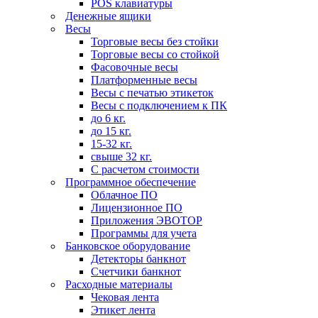
POS клавиатуры
Денежные ящики
Весы
Торговые весы без стойки
Торговые весы со стойкой
Фасовочные весы
Платформенные весы
Весы с печатью этикеток
Весы с подключением к ПК
до 6 кг.
до 15 кг.
15-32 кг.
свыше 32 кг.
С расчетом стоимости
Программное обеспечение
Облачное ПО
Лицензионное ПО
Приложения ЭВОТОР
Программы для учета
Банковское оборудование
Детекторы банкнот
Счетчики банкнот
Расходные материалы
Чековая лента
Этикет лента