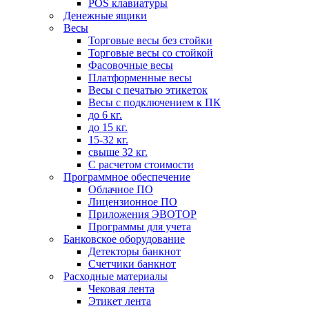
POS клавиатуры
Денежные ящики
Весы
Торговые весы без стойки
Торговые весы со стойкой
Фасовочные весы
Платформенные весы
Весы с печатью этикеток
Весы с подключением к ПК
до 6 кг.
до 15 кг.
15-32 кг.
свыше 32 кг.
С расчетом стоимости
Программное обеспечение
Облачное ПО
Лицензионное ПО
Приложения ЭВОТОР
Программы для учета
Банковское оборудование
Детекторы банкнот
Счетчики банкнот
Расходные материалы
Чековая лента
Этикет лента