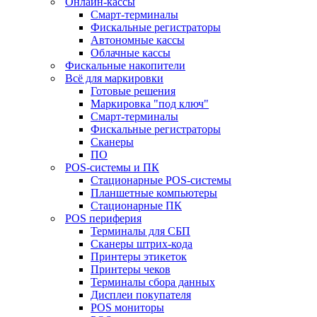
Онлайн-кассы
Смарт-терминалы
Фискальные регистраторы
Автономные кассы
Облачные кассы
Фискальные накопители
Всё для маркировки
Готовые решения
Маркировка "под ключ"
Смарт-терминалы
Фискальные регистраторы
Сканеры
ПО
POS-системы и ПК
Стационарные POS-системы
Планшетные компьютеры
Стационарные ПК
POS периферия
Терминалы для СБП
Сканеры штрих-кода
Принтеры этикеток
Принтеры чеков
Терминалы сбора данных
Дисплеи покупателя
POS мониторы