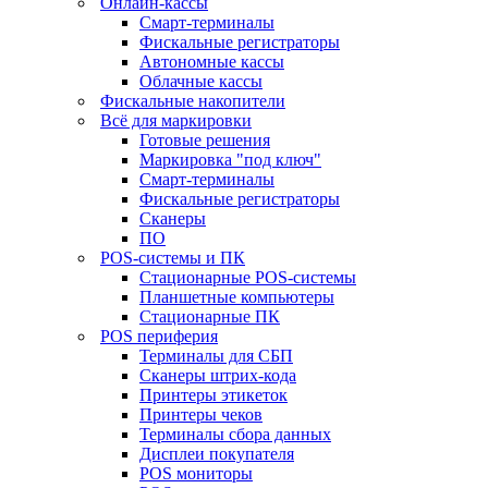
Онлайн-кассы
Смарт-терминалы
Фискальные регистраторы
Автономные кассы
Облачные кассы
Фискальные накопители
Всё для маркировки
Готовые решения
Маркировка "под ключ"
Смарт-терминалы
Фискальные регистраторы
Сканеры
ПО
POS-системы и ПК
Стационарные POS-системы
Планшетные компьютеры
Стационарные ПК
POS периферия
Терминалы для СБП
Сканеры штрих-кода
Принтеры этикеток
Принтеры чеков
Терминалы сбора данных
Дисплеи покупателя
POS мониторы