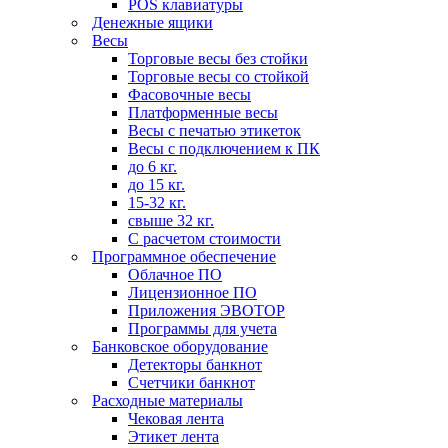
POS клавиатуры
Денежные ящики
Весы
Торговые весы без стойки
Торговые весы со стойкой
Фасовочные весы
Платформенные весы
Весы с печатью этикеток
Весы с подключением к ПК
до 6 кг.
до 15 кг.
15-32 кг.
свыше 32 кг.
С расчетом стоимости
Программное обеспечение
Облачное ПО
Лицензионное ПО
Приложения ЭВОТОР
Программы для учета
Банковское оборудование
Детекторы банкнот
Счетчики банкнот
Расходные материалы
Чековая лента
Этикет лента