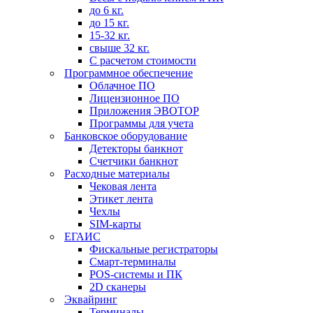
до 6 кг.
до 15 кг.
15-32 кг.
свыше 32 кг.
С расчетом стоимости
Программное обеспечение
Облачное ПО
Лицензионное ПО
Приложения ЭВОТОР
Программы для учета
Банковское оборудование
Детекторы банкнот
Счетчики банкнот
Расходные материалы
Чековая лента
Этикет лента
Чехлы
SIM-карты
ЕГАИС
Фискальные регистраторы
Смарт-терминалы
POS-системы и ПК
2D сканеры
Эквайринг
Терминалы