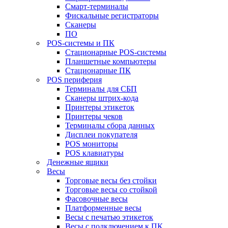
Смарт-терминалы
Фискальные регистраторы
Сканеры
ПО
POS-системы и ПК
Стационарные POS-системы
Планшетные компьютеры
Стационарные ПК
POS периферия
Терминалы для СБП
Сканеры штрих-кода
Принтеры этикеток
Принтеры чеков
Терминалы сбора данных
Дисплеи покупателя
POS мониторы
POS клавиатуры
Денежные ящики
Весы
Торговые весы без стойки
Торговые весы со стойкой
Фасовочные весы
Платформенные весы
Весы с печатью этикеток
Весы с подключением к ПК