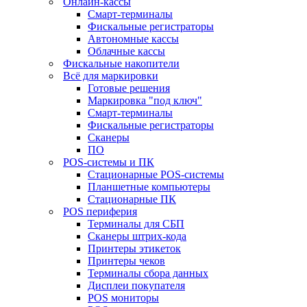
Онлайн-кассы
Смарт-терминалы
Фискальные регистраторы
Автономные кассы
Облачные кассы
Фискальные накопители
Всё для маркировки
Готовые решения
Маркировка "под ключ"
Смарт-терминалы
Фискальные регистраторы
Сканеры
ПО
POS-системы и ПК
Стационарные POS-системы
Планшетные компьютеры
Стационарные ПК
POS периферия
Терминалы для СБП
Сканеры штрих-кода
Принтеры этикеток
Принтеры чеков
Терминалы сбора данных
Дисплеи покупателя
POS мониторы