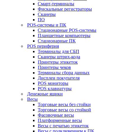
Смарт-терминалы
Фискальные регистраторы
Сканеры
ПО
POS-системы и ПК
Стационарные POS-системы
Планшетные компьютеры
Стационарные ПК
POS периферия
Терминалы для СБП
Сканеры штрих-кода
Принтеры этикеток
Принтеры чеков
Терминалы сбора данных
Дисплеи покупателя
POS мониторы
POS клавиатуры
Денежные ящики
Весы
Торговые весы без стойки
Торговые весы со стойкой
Фасовочные весы
Платформенные весы
Весы с печатью этикеток
Весы с подключением к ПК