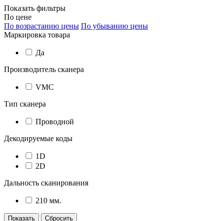
Показать фильтры
По цене
По возрастанию цены
По убыванию цены
Маркировка товара
Да
Производитель сканера
VMC
Тип сканера
Проводной
Декодируемые коды
1D
2D
Дальность сканирования
210 мм.