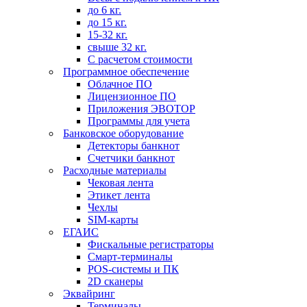
до 6 кг.
до 15 кг.
15-32 кг.
свыше 32 кг.
С расчетом стоимости
Программное обеспечение
Облачное ПО
Лицензионное ПО
Приложения ЭВОТОР
Программы для учета
Банковское оборудование
Детекторы банкнот
Счетчики банкнот
Расходные материалы
Чековая лента
Этикет лента
Чехлы
SIM-карты
ЕГАИС
Фискальные регистраторы
Смарт-терминалы
POS-системы и ПК
2D сканеры
Эквайринг
Терминалы