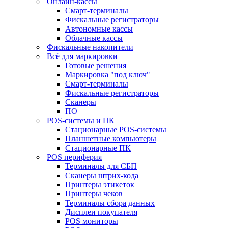
Онлайн-кассы
Смарт-терминалы
Фискальные регистраторы
Автономные кассы
Облачные кассы
Фискальные накопители
Всё для маркировки
Готовые решения
Маркировка "под ключ"
Смарт-терминалы
Фискальные регистраторы
Сканеры
ПО
POS-системы и ПК
Стационарные POS-системы
Планшетные компьютеры
Стационарные ПК
POS периферия
Терминалы для СБП
Сканеры штрих-кода
Принтеры этикеток
Принтеры чеков
Терминалы сбора данных
Дисплеи покупателя
POS мониторы