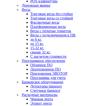
POS клавиатуры
Денежные ящики
Весы
Торговые весы без стойки
Торговые весы со стойкой
Фасовочные весы
Платформенные весы
Весы с печатью этикеток
Весы с подключением к ПК
до 6 кг.
до 15 кг.
15-32 кг.
свыше 32 кг.
С расчетом стоимости
Программное обеспечение
Облачное ПО
Лицензионное ПО
Приложения ЭВОТОР
Программы для учета
Банковское оборудование
Детекторы банкнот
Счетчики банкнот
Расходные материалы
Чековая лента
Этикет лента