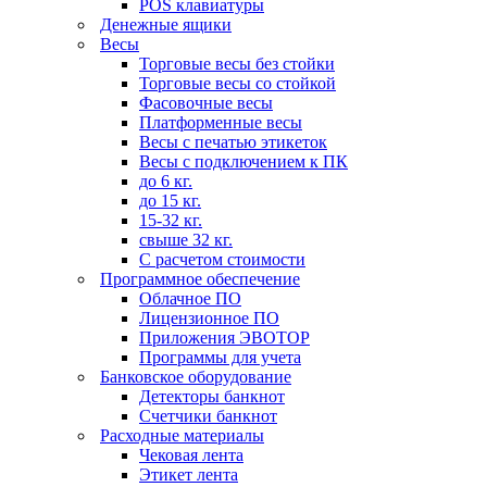
POS клавиатуры
Денежные ящики
Весы
Торговые весы без стойки
Торговые весы со стойкой
Фасовочные весы
Платформенные весы
Весы с печатью этикеток
Весы с подключением к ПК
до 6 кг.
до 15 кг.
15-32 кг.
свыше 32 кг.
С расчетом стоимости
Программное обеспечение
Облачное ПО
Лицензионное ПО
Приложения ЭВОТОР
Программы для учета
Банковское оборудование
Детекторы банкнот
Счетчики банкнот
Расходные материалы
Чековая лента
Этикет лента