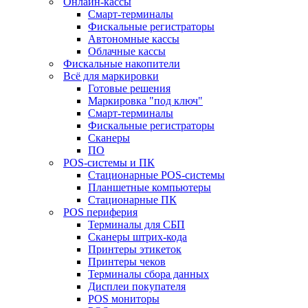
Онлайн-кассы
Смарт-терминалы
Фискальные регистраторы
Автономные кассы
Облачные кассы
Фискальные накопители
Всё для маркировки
Готовые решения
Маркировка "под ключ"
Смарт-терминалы
Фискальные регистраторы
Сканеры
ПО
POS-системы и ПК
Стационарные POS-системы
Планшетные компьютеры
Стационарные ПК
POS периферия
Терминалы для СБП
Сканеры штрих-кода
Принтеры этикеток
Принтеры чеков
Терминалы сбора данных
Дисплеи покупателя
POS мониторы