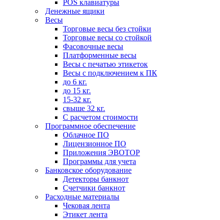
POS клавиатуры
Денежные ящики
Весы
Торговые весы без стойки
Торговые весы со стойкой
Фасовочные весы
Платформенные весы
Весы с печатью этикеток
Весы с подключением к ПК
до 6 кг.
до 15 кг.
15-32 кг.
свыше 32 кг.
С расчетом стоимости
Программное обеспечение
Облачное ПО
Лицензионное ПО
Приложения ЭВОТОР
Программы для учета
Банковское оборудование
Детекторы банкнот
Счетчики банкнот
Расходные материалы
Чековая лента
Этикет лента