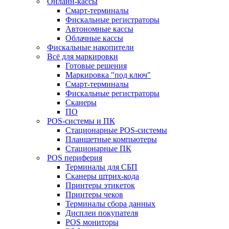
Онлайн-кассы
Смарт-терминалы
Фискальные регистраторы
Автономные кассы
Облачные кассы
Фискальные накопители
Всё для маркировки
Готовые решения
Маркировка "под ключ"
Смарт-терминалы
Фискальные регистраторы
Сканеры
ПО
POS-системы и ПК
Стационарные POS-системы
Планшетные компьютеры
Стационарные ПК
POS периферия
Терминалы для СБП
Сканеры штрих-кода
Принтеры этикеток
Принтеры чеков
Терминалы сбора данных
Дисплеи покупателя
POS мониторы