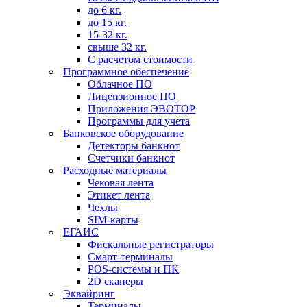
до 6 кг.
до 15 кг.
15-32 кг.
свыше 32 кг.
С расчетом стоимости
Программное обеспечение
Облачное ПО
Лицензионное ПО
Приложения ЭВОТОР
Программы для учета
Банковское оборудование
Детекторы банкнот
Счетчики банкнот
Расходные материалы
Чековая лента
Этикет лента
Чехлы
SIM-карты
ЕГАИС
Фискальные регистраторы
Смарт-терминалы
POS-системы и ПК
2D сканеры
Эквайринг
Терминалы