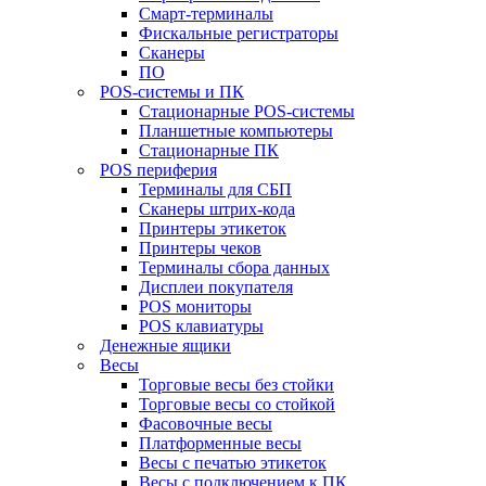
Смарт-терминалы
Фискальные регистраторы
Сканеры
ПО
POS-системы и ПК
Стационарные POS-системы
Планшетные компьютеры
Стационарные ПК
POS периферия
Терминалы для СБП
Сканеры штрих-кода
Принтеры этикеток
Принтеры чеков
Терминалы сбора данных
Дисплеи покупателя
POS мониторы
POS клавиатуры
Денежные ящики
Весы
Торговые весы без стойки
Торговые весы со стойкой
Фасовочные весы
Платформенные весы
Весы с печатью этикеток
Весы с подключением к ПК