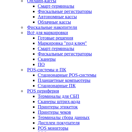
Онлайн-кассы
Смарт-терминалы
Фискальные регистраторы
Автономные кассы
Облачные кассы
Фискальные накопители
Всё для маркировки
Готовые решения
Маркировка "под ключ"
Смарт-терминалы
Фискальные регистраторы
Сканеры
ПО
POS-системы и ПК
Стационарные POS-системы
Планшетные компьютеры
Стационарные ПК
POS периферия
Терминалы для СБП
Сканеры штрих-кода
Принтеры этикеток
Принтеры чеков
Терминалы сбора данных
Дисплеи покупателя
POS мониторы