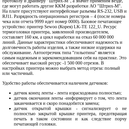
протоколу и драйверу "Штрих-М", а значит применим везде,
где могут работать другие ККМ разработки АО "Штрих-М".
На плате присутствуют интерфейсные разъемы RS-232, USB и
RJ11. Разрядность операционных регистров – 4 (после номера
чека или отчета 9999 идет номер 0000). Базовое печатающее
устройство: принтер Sewoo (Корея) LK-TE 122_U. Ресурс
термоголовки принтера, заявленной производителем,
составляет 160 км, а цикл наработки на отказ 60 000 000
линий. Данные характеристики обеспечивают надежность и
долговечность работы изделия, а также низкие издержки на
обслуживание. Автоотрезчик типа "гильотина" является
самым надежным и зарекомендовавшим себя на практике. Это
обеспечивает высокий ресурс -1 500 000 отрезов. В
настройках принтера можно выбрать метод отреза: полный
или частичный.
Удобство работы обеспечивается наличием датчиков:
датчик конец ленты - лента израсходована полностью;
датчик окончания ленты -информирует о том, что лента
заканчивается и скоро понадобится замена;
датчик открытой крышки - сигнализирует о не
полностью закрытой крышке принтера, предотвращая
печать в таком состоянии и как следствие порчу
печатающей головки.