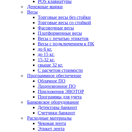
POS клавиатуры
Денежные ящики
Весы
Торговые весы без стойки
Торговые весы со стойкой
Фасовочные весы
Платформенные весы
Весы с печатью этикеток
Весы с подключением к ПК
до 6 кг.
до 15 кг.
15-32 кг.
свыше 32 кг.
С расчетом стоимости
Программное обеспечение
Облачное ПО
Лицензионное ПО
Приложения ЭВОТОР
Программы для учета
Банковское оборудование
Детекторы банкнот
Счетчики банкнот
Расходные материалы
Чековая лента
Этикет лента