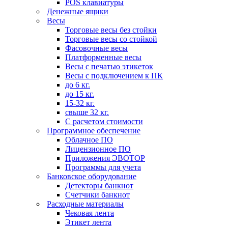
POS клавиатуры
Денежные ящики
Весы
Торговые весы без стойки
Торговые весы со стойкой
Фасовочные весы
Платформенные весы
Весы с печатью этикеток
Весы с подключением к ПК
до 6 кг.
до 15 кг.
15-32 кг.
свыше 32 кг.
С расчетом стоимости
Программное обеспечение
Облачное ПО
Лицензионное ПО
Приложения ЭВОТОР
Программы для учета
Банковское оборудование
Детекторы банкнот
Счетчики банкнот
Расходные материалы
Чековая лента
Этикет лента