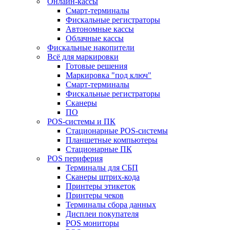
Онлайн-кассы
Смарт-терминалы
Фискальные регистраторы
Автономные кассы
Облачные кассы
Фискальные накопители
Всё для маркировки
Готовые решения
Маркировка "под ключ"
Смарт-терминалы
Фискальные регистраторы
Сканеры
ПО
POS-системы и ПК
Стационарные POS-системы
Планшетные компьютеры
Стационарные ПК
POS периферия
Терминалы для СБП
Сканеры штрих-кода
Принтеры этикеток
Принтеры чеков
Терминалы сбора данных
Дисплеи покупателя
POS мониторы