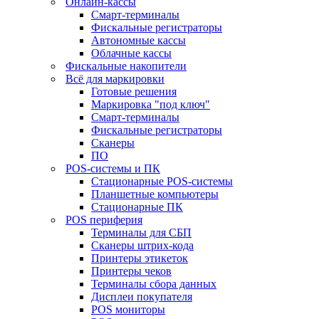
Онлайн-кассы
Смарт-терминалы
Фискальные регистраторы
Автономные кассы
Облачные кассы
Фискальные накопители
Всё для маркировки
Готовые решения
Маркировка "под ключ"
Смарт-терминалы
Фискальные регистраторы
Сканеры
ПО
POS-системы и ПК
Стационарные POS-системы
Планшетные компьютеры
Стационарные ПК
POS периферия
Терминалы для СБП
Сканеры штрих-кода
Принтеры этикеток
Принтеры чеков
Терминалы сбора данных
Дисплеи покупателя
POS мониторы