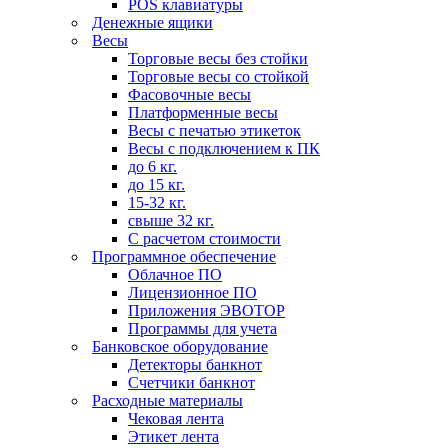
POS клавиатуры
Денежные ящики
Весы
Торговые весы без стойки
Торговые весы со стойкой
Фасовочные весы
Платформенные весы
Весы с печатью этикеток
Весы с подключением к ПК
до 6 кг.
до 15 кг.
15-32 кг.
свыше 32 кг.
С расчетом стоимости
Программное обеспечение
Облачное ПО
Лицензионное ПО
Приложения ЭВОТОР
Программы для учета
Банковское оборудование
Детекторы банкнот
Счетчики банкнот
Расходные материалы
Чековая лента
Этикет лента