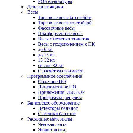
POS клавиатуры
Денежные ящики
Весы
Торговые весы без стойки
Торговые весы со стойкой
Фасовочные весы
Платформенные весы
Весы с печатью этикеток
Весы с подключением к ПК
до 6 кг.
до 15 кг.
15-32 кг.
свыше 32 кг.
С расчетом стоимости
Программное обеспечение
Облачное ПО
Лицензионное ПО
Приложения ЭВОТОР
Программы для учета
Банковское оборудование
Детекторы банкнот
Счетчики банкнот
Расходные материалы
Чековая лента
Этикет лента