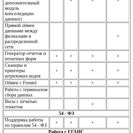
+
+
+
дополнительный
модуль
консолидации
данных)
Прямой обмен
данными между
филиалами в
+
распределенной
сети
Генератор отчетов и
+
+
+
+
печатных форм
Сканеры и
принтеры
+
+
+
+
штриховых кодов
Обмен с Frontol
+
+
+
+
Работа с терминалом
сбора данных
Весы с печатью
+
этикеток
54 - ФЗ
Поддержка работы
+
+
+
+
по правилам 54 - ФЗ
Работа с ЕГАИС