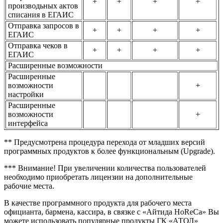
+
+
+
+
производьных актов
списания в ЕГАИС
Отправка запросов в
+
+
+
+
ЕГАИС
Отправка чеков в
+
+
+
+
ЕГАИС
Расширенные возможности
Расширенные
возможности
+
настройки
Расширенные
возможности
+
интерфейса
** Предусмотрена процедура перехода от младших версий
программных продуктов к более функциональным (Upgrade).
*** Внимание! При увеличении количества пользователей
необходимо приобретать лицензии на дополнительные
рабочие места.
В качестве программного продукта для рабочего места
официанта, бармена, кассира, в связке с «Айтида HoReCa» Вы
можете использовать популярные продукты ГК «АТОЛ»