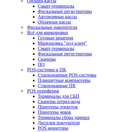
Онлайн-кассы
Смарт-терминалы
Фискальные регистраторы
Автономные кассы
Облачные кассы
Фискальные накопители
Всё для маркировки
Готовые решения
Маркировка "под ключ"
Смарт-терминалы
Фискальные регистраторы
Сканеры
ПО
POS-системы и ПК
Стационарные POS-системы
Планшетные компьютеры
Стационарные ПК
POS периферия
Терминалы для СБП
Сканеры штрих-кода
Принтеры этикеток
Принтеры чеков
Терминалы сбора данных
Дисплеи покупателя
POS мониторы