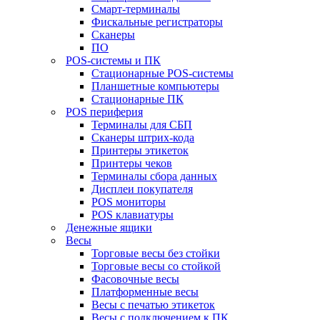
Смарт-терминалы
Фискальные регистраторы
Сканеры
ПО
POS-системы и ПК
Стационарные POS-системы
Планшетные компьютеры
Стационарные ПК
POS периферия
Терминалы для СБП
Сканеры штрих-кода
Принтеры этикеток
Принтеры чеков
Терминалы сбора данных
Дисплеи покупателя
POS мониторы
POS клавиатуры
Денежные ящики
Весы
Торговые весы без стойки
Торговые весы со стойкой
Фасовочные весы
Платформенные весы
Весы с печатью этикеток
Весы с подключением к ПК