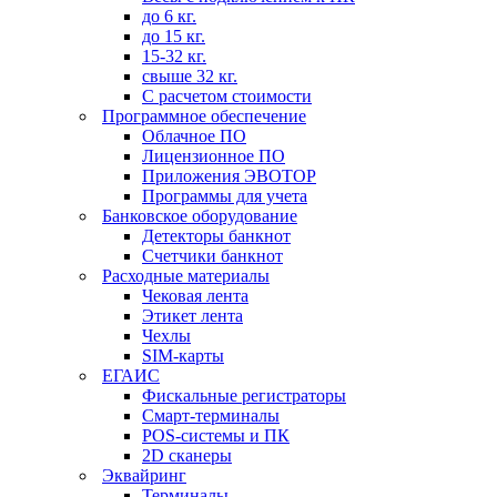
до 6 кг.
до 15 кг.
15-32 кг.
свыше 32 кг.
С расчетом стоимости
Программное обеспечение
Облачное ПО
Лицензионное ПО
Приложения ЭВОТОР
Программы для учета
Банковское оборудование
Детекторы банкнот
Счетчики банкнот
Расходные материалы
Чековая лента
Этикет лента
Чехлы
SIM-карты
ЕГАИС
Фискальные регистраторы
Смарт-терминалы
POS-системы и ПК
2D сканеры
Эквайринг
Терминалы